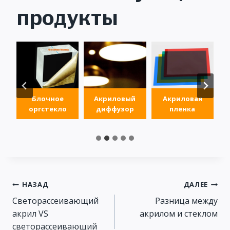
продукты
Блочное
Акриловый
Акриловая
оргстекло
диффузор
пленка
Навигация
НАЗАД
ДАЛЕЕ
Светорассеивающий
Разница между
по
акрил VS
акрилом и стеклом
светорассеивающий