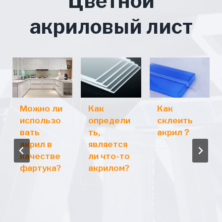
Цветной
акриловый лист
Можно ли
Как
Как
использо
определи
склеить
вать
ть,
акрил？
акрил в
является
качестве
ли что-то
фартука?
акрилом?