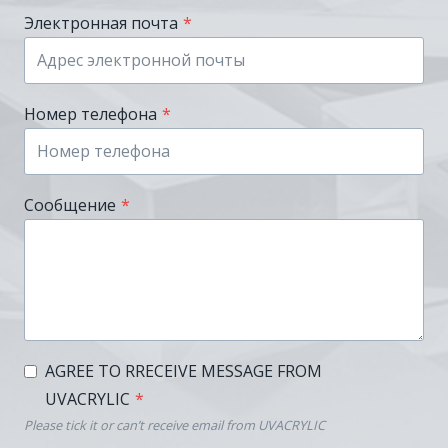
Электронная почта
*
Номер телефона
*
Сообщение
*
AGREE TO RRECEIVE MESSAGE FROM
UVACRYLIC
*
Please tick it or can’t receive email from UVACRYLIC